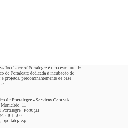
ss Incubator of Portalegre é uma estrutura do
ico de Portalegre dedicada à incubação de
 e projetos, predominantemente de base
ica.
ico de Portalegre - Serviços Centrais
 Município, 11
 Portalegre | Portugal
245 301 500
ipportalegre.pt