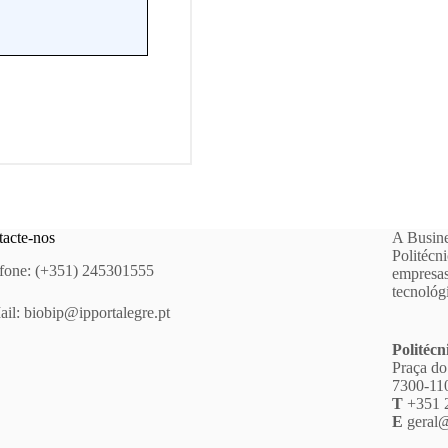
acte-nos
A Busine
Politécn
fone: (+351) 245301555
empresas
tecnológ
ail:
biobip@ipportalegre.pt
Politécn
Praça do
7300-110
T
+351 
E
geral@