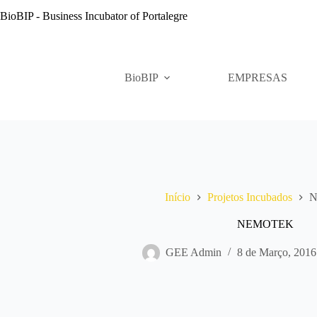
Pular
BioBIP - Business Incubator of Portalegre
para
o
conteúdo
BioBIP
EMPRESAS
Início
Projetos Incubados
NEMOTEK
GEE Admin
8 de Março, 2016