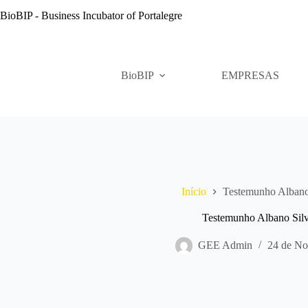
Pular
BioBIP - Business Incubator of Portalegre
para
o
conteúdo
BioBIP
EMPRESAS
Início
Testemunho Albano
Testemunho Albano Sil
GEE Admin
24 de No