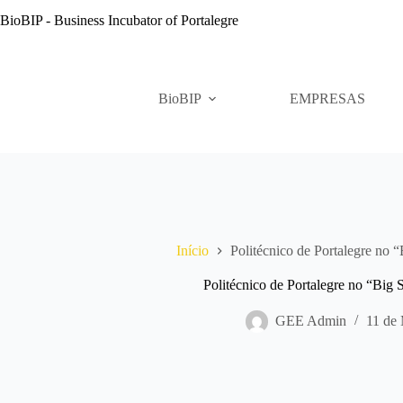
Pular
BioBIP - Business Incubator of Portalegre
para
o
conteúdo
BioBIP
EMPRESAS
Início
Politécnico de Portalegre no “
Politécnico de Portalegre no “Big 
GEE Admin
11 de