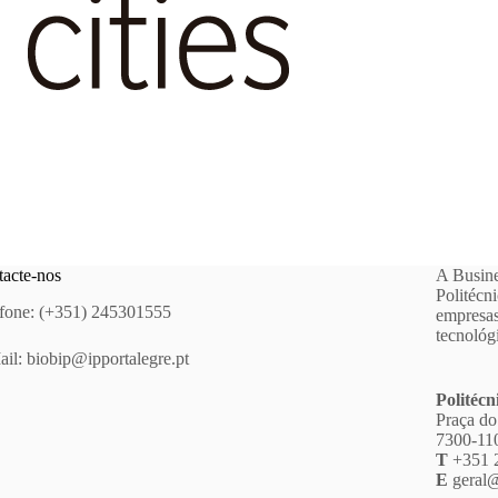
acte-nos
A Busine
Politécn
fone: (+351) 245301555
empresas
tecnológ
ail:
biobip@ipportalegre.pt
Politécn
Praça do
7300-110
T
+351 
E
geral@