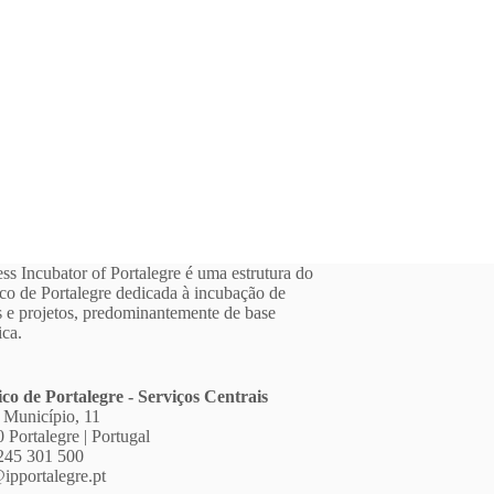
ss Incubator of Portalegre é uma estrutura do
ico de Portalegre dedicada à incubação de
 e projetos, predominantemente de base
ica.
ico de Portalegre - Serviços Centrais
 Município, 11
 Portalegre | Portugal
245 301 500
ipportalegre.pt