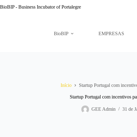
Pular
BioBIP - Business Incubator of Portalegre
para
o
conteúdo
BioBIP
EMPRESAS
Início
Startup Portugal com incentiv
Startup Portugal com incentivos p
GEE Admin
31 de J