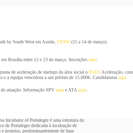
outh by South West em Austin,
SXSW
(11 a 14 de março).
 em Brasília entre 12 e 23 de março. Inscrições
aqui
.
rama de aceleração de startups da área social o
PAES
Aceleração, com
ção e a equipa vencedora a um prémio de 15.000€. Candidaturas
aqui
as de atuação. Informação SPV
aqui
e ATA
aqui
.
ss Incubator of Portalegre é uma estrutura do
ico de Portalegre dedicada à incubação de
 e projetos, predominantemente de base