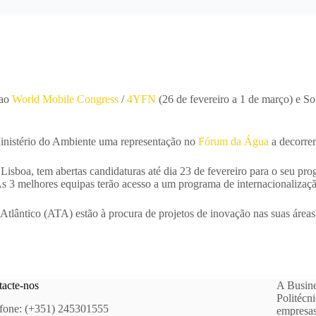
 ao
World Mobile Congress
/
4YFN
(26 de fevereiro a 1 de março) e S
 Ministério do Ambiente uma representação no
Fórum da Água
a decorrer
sboa, tem abertas candidaturas até dia 23 de fevereiro para o seu prog
As 3 melhores equipas terão acesso a um programa de internacionaliza
Atlântico (ATA) estão à procura de projetos de inovação nas suas áre
acte-nos
A Busine
Politécn
fone: (+351) 245301555
empresas