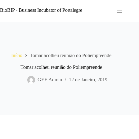
Pular
para
BioBIP - Business Incubator of Portalegre
o
conteúdo
Início
Tomar acolheu reunião do Poliempreende
Tomar acolheu reunião do Poliempreende
GEE Admin
12 de Janeiro, 2019