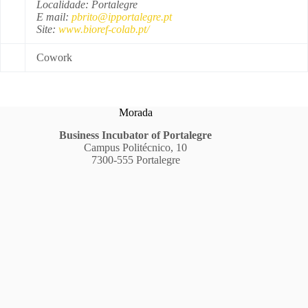
Localidade: Portalegre
E mail:
pbrito@ipportalegre.pt
Site:
www.bioref-colab.pt/
Cowork
Morada
Business Incubator of Portalegre
Campus Politécnico, 10
7300-555 Portalegre