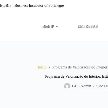
Pular
BioBIP - Business Incubator of Portalegre
para
o
conteúdo
BioBIP
EMPRESAS
Início
Programa de Valorização do Interio
Programa de Valorização do Interior: E
GEE Admin
9 de O