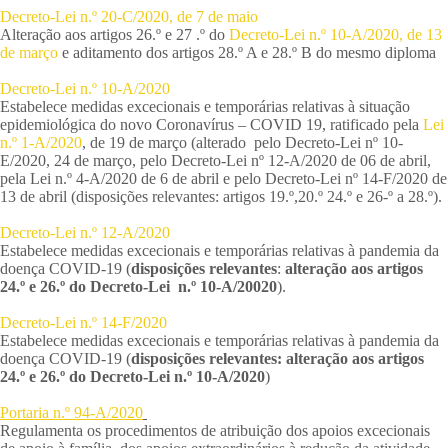
Decreto-Lei n.º 20-C/2020, de 7 de maio
Alteração aos artigos 26.º e 27 .º do
Decreto-Lei n.º 10-A/2020, de 13
de março
e aditamento dos artigos 28.º A e 28.º B do mesmo diploma
Decreto-Lei n.º 10-A/2020
Estabelece medidas excecionais e temporárias relativas à situação
epidemiológica do novo Coronavírus – COVID 19, ratificado pela
Lei
n.º 1-A/2020
, de 19 de março (alterado pelo Decreto-Lei nº 10-
E/2020, 24 de março, pelo Decreto-Lei nº 12-A/2020 de 06 de abril,
pela Lei n.º 4-A/2020 de 6 de abril e pelo Decreto-Lei nº 14-F/2020 de
13 de abril (disposições relevantes: artigos 19.º,20.º 24.º e 26-º a 28.º).
Decreto-Lei n.º 12-A/2020
Estabelece medidas excecionais e temporárias relativas à pandemia da
doença COVID-19 (
disposições relevantes
:
alteração aos artigos
24.º e 26.º
do Decreto-Lei n.º 10-A/20020
).
Decreto-Lei n.º 14-F/2020
Estabelece medidas excecionais e temporárias relativas à pandemia da
doença COVID-19 (
disposições relevantes:
alteração aos artigos
24.º e 26.º
do Decreto-Lei n.º 10-A/2020
)
Portaria n.º 94-A/2020
Regulamenta os procedimentos de atribuição dos apoios excecionais