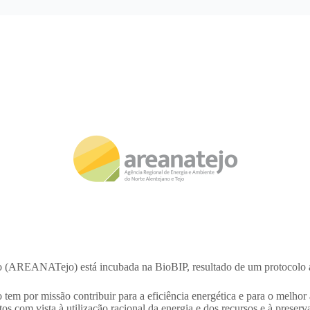
 (AREANATejo) está incubada na BioBIP, resultado de um protocolo as
tem por missão contribuir para a eficiência energética e para o melho
os com vista à utilização racional da energia e dos recursos e à pres