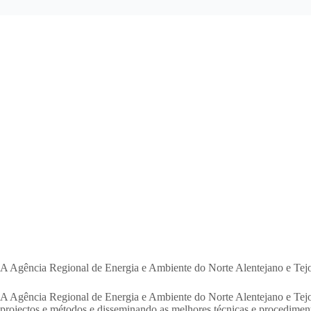
A Agência Regional de Energia e Ambiente do Norte Alentejano e Tejo
A Agência Regional de Energia e Ambiente do Norte Alentejano e Tejo 
projectos e métodos e disseminando as melhores técnicas e procediment