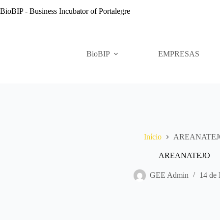
Pular
BioBIP - Business Incubator of Portalegre
para
o
conteúdo
BioBIP
EMPRESAS
Início
AREANATEJ
AREANATEJO
GEE Admin
14 de 