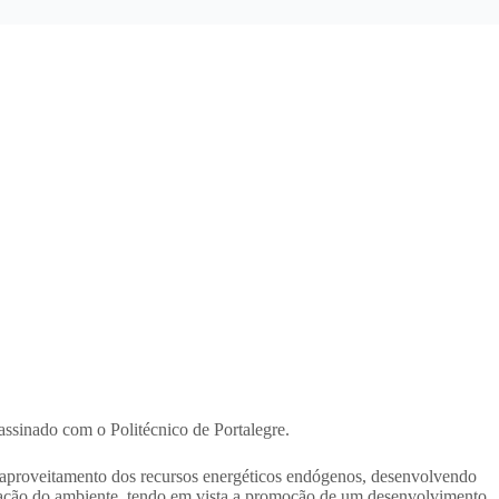
sinado com o Politécnico de Portalegre.
r aproveitamento dos recursos energéticos endógenos, desenvolvendo
ervação do ambiente, tendo em vista a promoção de um desenvolvimento