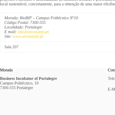
local sustentável, concretamente, para a obtenção de uma maior eficiê
Morada: BioBIP – Campus Politécnico Nº10
Código Postal: 7300-555
Localidade: Portalegre
E mail:
info@areanatejo.pt
Site:
www.areanatejo.pt
Sala 207
Morada
Cont
Business Incubator of Portalegre
Tele
Campus Politécnico, 10
7300-555 Portalegre
E-M