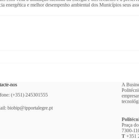
ncia energética e melhor desempenho ambiental dos Municípios seus ass
acte-nos
A Busine
Politécn
fone: (+351) 245301555
empresas
tecnológ
ail:
biobip@ipportalegre.pt
Politécn
Praça do
7300-110
T
+351 