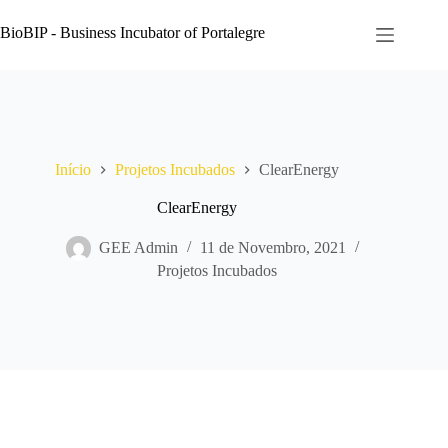
Pular
para
BioBIP - Business Incubator of Portalegre
o
conteúdo
Início
Projetos Incubados
ClearEnergy
ClearEnergy
GEE Admin
11 de Novembro, 2021
Projetos Incubados