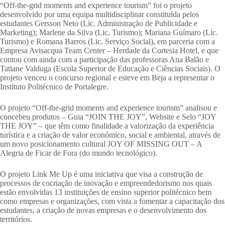
“Off-the-grid moments and experience tourism” foi o projeto
desenvolvido por uma equipa multidisciplinar constituída pelos
estudantes Gersson Neto (Lic. Administração de Publicidade e
Marketing); Marlene da Silva (Lic. Turismo); Mariana Guímaro (Lic.
Turismo) e Romana Barros (Lic. Serviço Social), em parceria com a
Empresa Avisacqua Team Center – Herdade da Cortesia Hotel, e que
contou com ainda com a participação das professoras Ana Balão e
Tatiane Valduga (Escola Superior de Educação e Ciências Sociais). O
projeto venceu o concurso regional e esteve em Beja a representar o
Instituto Politécnico de Portalegre.
O projeto “Off-the-grid moments and experience tourism” analisou e
concebeu produtos – Guia “JOIN THE JOY”, Website e Selo “JOY
THE JOY” – que têm como finalidade a valorização da experiência
turística e a criação de valor económico, social e ambiental, através de
um novo posicionamento cultural JOY OF MISSING OUT – A
Alegria de Ficar de Fora (do mundo tecnológico).
O projeto Link Me Up é uma iniciativa que visa a construção de
processos de cocriação de inovação e empreendedorismo nos quais
estão envolvidas 13 instituições de ensino superior politécnico bem
como empresas e organizações, com vista a fomentar a capacitação dos
estudantes, a criação de novas empresas e o desenvolvimento dos
territórios.