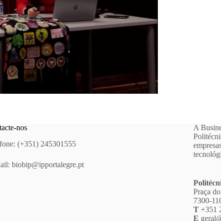
acte-nos
A Busine
Politécn
fone: (+351) 245301555
empresas
tecnológ
ail:
biobip@ipportalegre.pt
Politécn
Praça do
7300-110
T
+351 
E
geral@