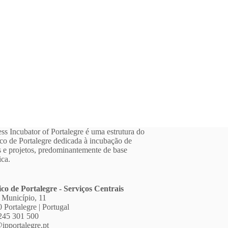
ss Incubator of Portalegre é uma estrutura do
ico de Portalegre dedicada à incubação de
 e projetos, predominantemente de base
ica.
ico de Portalegre - Serviços Centrais
 Município, 11
 Portalegre | Portugal
245 301 500
ipportalegre.pt