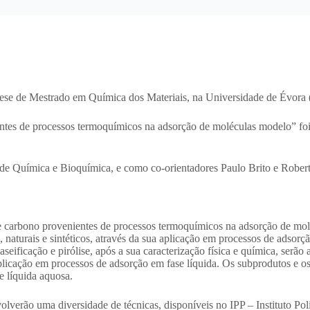
 tese de Mestrado em Química dos Materiais, na Universidade de Évora
ientes de processos termoquímicos na adsorção de moléculas modelo” fo
e Química e Bioquímica, e como co-orientadores Paulo Brito e Roberta
de carbono provenientes de processos termoquímicos na adsorção de molé
a, naturais e sintéticos, através da sua aplicação em processos de adsor
eificação e pirólise, após a sua caracterização física e química, serão 
plicação em processos de adsorção em fase líquida. Os subprodutos e os 
e líquida aquosa.
volverão uma diversidade de técnicas, disponíveis no IPP – Instituto P