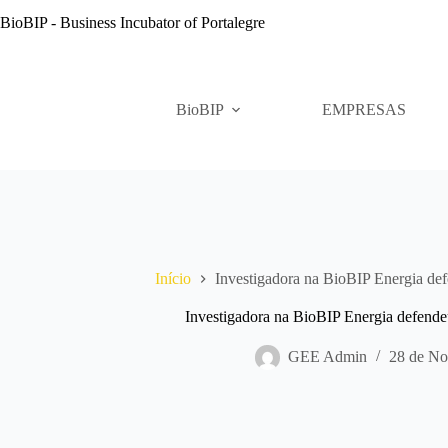
Pular
BioBIP - Business Incubator of Portalegre
para
o
conteúdo
BioBIP
EMPRESAS
Início
Investigadora na BioBIP Energia de
Investigadora na BioBIP Energia defende
GEE Admin
28 de No