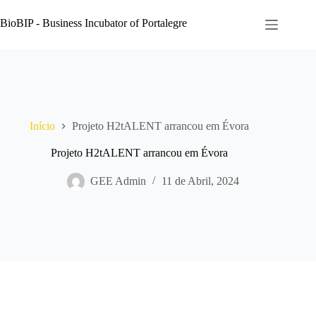
Pular
para
BioBIP - Business Incubator of Portalegre
o
conteúdo
Início
Projeto H2tALENT arrancou em Évora
Projeto H2tALENT arrancou em Évora
GEE Admin
11 de Abril, 2024