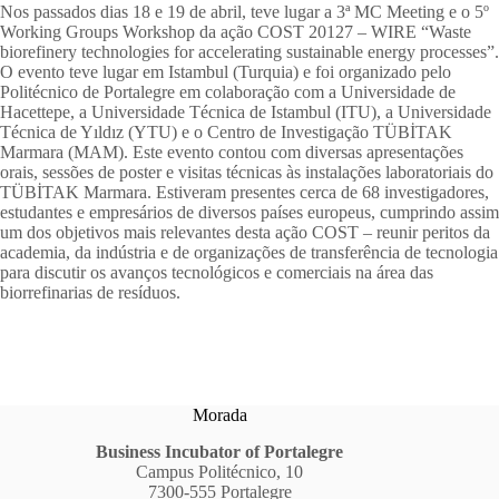
Nos passados dias 18 e 19 de abril, teve lugar a 3ª MC Meeting e o 5º
Working Groups Workshop da ação COST 20127 – WIRE “Waste
biorefinery technologies for accelerating sustainable energy processes”.
O evento teve lugar em Istambul (Turquia) e foi organizado pelo
Politécnico de Portalegre em colaboração com a Universidade de
Hacettepe, a Universidade Técnica de Istambul (ITU), a Universidade
Técnica de Yıldız (YTU) e o Centro de Investigação TÜBİTAK
Marmara (MAM). Este evento contou com diversas apresentações
orais, sessões de poster e visitas técnicas às instalações laboratoriais do
TÜBİTAK Marmara. Estiveram presentes cerca de 68 investigadores,
estudantes e empresários de diversos países europeus, cumprindo assim
um dos objetivos mais relevantes desta ação COST – reunir peritos da
academia, da indústria e de organizações de transferência de tecnologia
para discutir os avanços tecnológicos e comerciais na área das
biorrefinarias de resíduos.
Morada
Business Incubator of Portalegre
Campus Politécnico, 10
7300-555 Portalegre