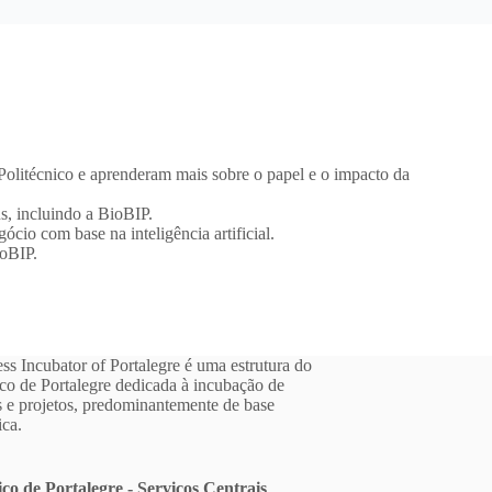
Politécnico e aprenderam mais sobre o papel e o impacto da
s, incluindo a BioBIP.
cio com base na inteligência artificial.
ioBIP.
ss Incubator of Portalegre é uma estrutura do
ico de Portalegre dedicada à incubação de
 e projetos, predominantemente de base
ica.
ico de Portalegre - Serviços Centrais