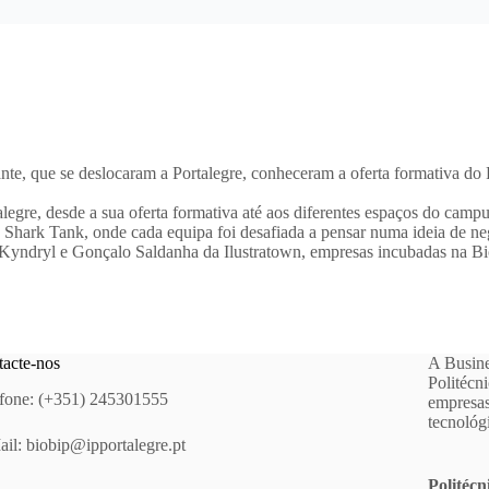
te, que se deslocaram a Portalegre, conheceram a oferta formativa do 
legre, desde a sua oferta formativa até aos diferentes espaços do campu
 Shark Tank, onde cada equipa foi desafiada a pensar numa ideia de negó
a Kyndryl e Gonçalo Saldanha da Ilustratown, empresas incubadas na B
acte-nos
A Busine
Politécn
fone: (+351) 245301555
empresas
tecnológ
ail:
biobip@ipportalegre.pt
Politécn