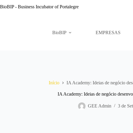
Pular
BioBIP - Business Incubator of Portalegre
para
o
conteúdo
BioBIP
EMPRESAS
Início
IA Academy: Ideias de negócio de
IA Academy: Ideias de negócio desenvo
GEE Admin
3 de Se