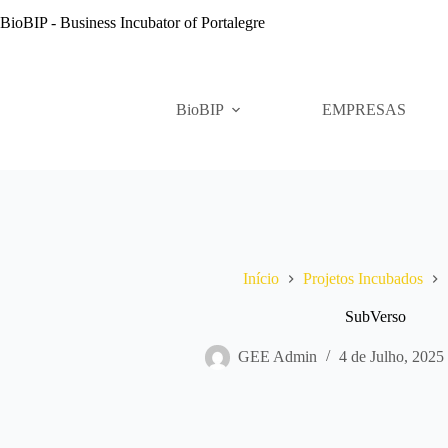
Pular
BioBIP - Business Incubator of Portalegre
para
o
conteúdo
BioBIP
EMPRESAS
Início
Projetos Incubados
SubVerso
GEE Admin
4 de Julho, 2025