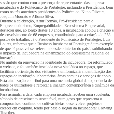
sessão que contou com a presença de representantes das empresas
incubadas e do Politécnico de Portalegre, incluindo a Presidência, bem
como os três anteriores presidentes do Politécnico: Nuno Oliveira,
Joaquim Mourato e Albano Silva.
Durante a celebração, Artur Romão, Pró-Presidente para o
Empreendedorismo, Empregabilidade e Ecossistema Empresarial,
destacou que, ao longo destes 10 anos, a incubadora apoiou a criação e
desenvolvimento de 68 empresas, contribuindo para a criação de 238
postos de trabalho. Já o Presidente do Politécnico de Portalegre, Luís
Loures, reforçou que a Business Incubator of Portalegre é um exemplo
de que “é possível ser relevante desde o interior do país”, sublinhando
o impacto da incubadora na dinamização do ecossistema regional de
inovação.
No âmbito da renovação na identidade da incubadora, foi reformulado
o website, e foi também instalada nova sinalética no espaço, que
facilitará a orientação dos visitantes e uniformizará a identificação dos
espaços de incubação, laboratórios, áreas comuns e serviços de apoio.
Esta atualização contribui para uma melhoria global da experiência de
todos os utilizadores e reforçar a imagem contemporânea e dinâmica da
incubadora.
Para assinalar a data, cada empresa incubada recebeu uma suculenta,
símbolo de crescimento sustentável, num gesto que representa o
compromisso contínuo de cultivar ideias, desenvolver projetos e
crescer em conjunto, tendo por base o slogan da incubadora: Growing
Together.