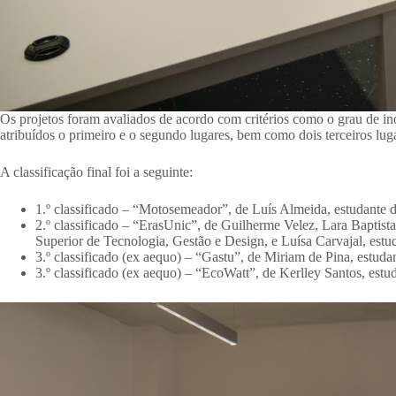
Os projetos foram avaliados de acordo com critérios como o grau de in
atribuídos o primeiro e o segundo lugares, bem como dois terceiros lug
A classificação final foi a seguinte:
1.º classificado – “Motosemeador”, de Luís Almeida, estudante 
2.º classificado – “ErasUnic”, de Guilherme Velez, Lara Baptist
Superior de Tecnologia, Gestão e Design, e Luísa Carvajal, est
3.º classificado (ex aequo) – “Gastu”, de Miriam de Pina, estud
3.º classificado (ex aequo) – “EcoWatt”, de Kerlley Santos, es