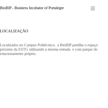
Pular
para
BioBIP - Business Incubator of Portalegre
o
conteúdo
LOCALIZAÇÃO
Localizados no Campus Politécnico, a BioBIP partilha o espaço
próximo da ESTG utilizando a mesma entrada e com parque de
estacionamento próprio.