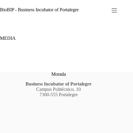
Pular
para
BioBIP - Business Incubator of Portalegre
o
conteúdo
MEDIA
Morada
Business Incubator of Portalegre
Campus Politécnico, 10
7300-555 Portalegre