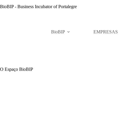
Pular
BioBIP - Business Incubator of Portalegre
para
o
conteúdo
BioBIP
EMPRESAS
O Espaço BioBIP