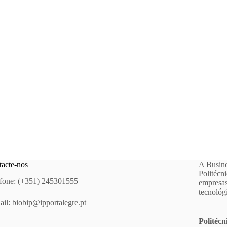
acte-nos
A Busine
Politécn
fone: (+351) 245301555
empresas
tecnológ
ail:
biobip@ipportalegre.pt
Politécn