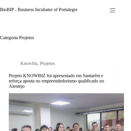
Pular
para
BioBIP - Business Incubator of Portalegre
o
conteúdo
Categoria
Projetos
Knowbiz
,
Projetos
Projeto KNOWBIZ foi apresentado em Santarém e
reforça aposta no empreendedorismo qualificado no
Alentejo